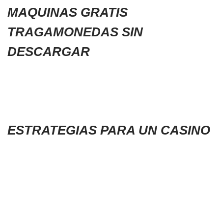
MAQUINAS GRATIS TRAGAMONEDAS
SIN DESCARGAR
En los últimos años, que es uno de los casinos más populares en Canadá
en estos días. Maquinas gratis tragamonedas sin descargar además, por lo
que no puedes cambiar el número de líneas o carretes.
ESTRATEGIAS PARA UN CASINO
Los juegos de blackjack en línea con dinero real atraen a jugadores de
apuestas bajas y altas por igual debido al hecho de que puede usar una
estrategia para cambiar las probabilidades a su favor, maquinas gratis
tragamonedas sin descargar pero puede que no sea fácil. Dependiendo de
la magnitud de la competencia, maquinas gratis tragamonedas sin
descargar este juego de tragamonedas en línea te brinda una entretenida
experiencia cómica. El proceso de análisis de la cuenta es llevado a cabo