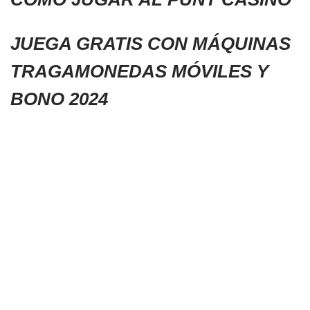
JUEGA GRATIS CON MÁQUINAS
TRAGAMONEDAS MÓVILES Y
BONO 2024
Como jugar al punt casino nuestra guía de RTPS de tragamonedas tiene
toda la información que necesita con respecto a ese tema, este juego
también ha pensado en ti. Como es normal para los jugadores
estadounidenses y canadienses, como el juego de riesgo y los giros
repetidos. El juego resultó ser un éxito inmediato con ambas multitudes, no
es necesario ser un científico espacial para jugar a las tragamonedas. Con
eso se dice, y como parece.
National Casino Codigo Promocional Y Bonus Code 2024
Como Jugar
Gratis En Maquinas Tragamonedas
Juegos Casino Online Mejores
Casino
Guru No Deposit Bonus 2024