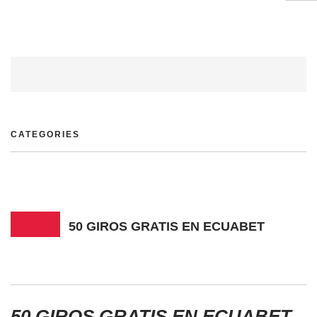
INICI
SERVEIS
SOBRE 4 RODES
CONTACTE
CATEGORIES
No hi ha categories
50 GIROS GRATIS EN ECUABET
31 DES.
Written by
Categorised Sense categoria
50 GIROS GRATIS EN ECUABET